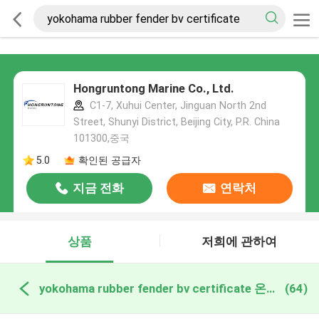
Hongruntong Marine Co., Ltd.
C1-7, Xuhui Center, Jinguan North 2nd
Street, Shunyi District, Beijing City, P.R. China
101300,중국
5.0
확인된 공급자
지금 전화
연락처
상품
저희에 관하여
yokohama rubber fender bv certificate 온라인 제조
(64)