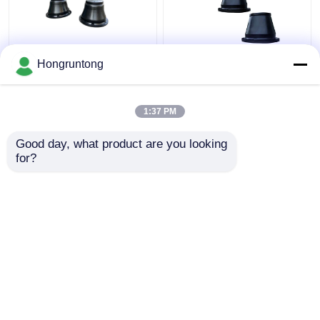
600H 코너 충격 펜더 가
1100h 콩형 해상 펜더
Hongruntong
벼운 내구성 고무 설치
넓은 접촉 얼굴 에너지
가 쉽다
효율성 부식 저항성
1:37 PM
최고의 가격
최고의 가격
Good day, what product are you looking 
for?
연락처
연락처
더 많은 것을 전망하십시
오
홈
사이트맵
연락처
Desktop Site
사이트맵
Privacy Policy