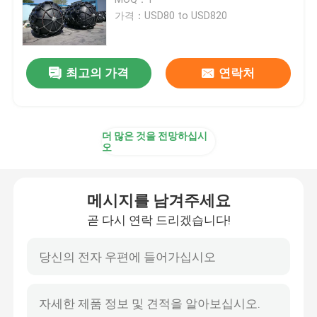
가격：USD80 to USD820
주요한 고무 방현재
최고의 가격
연락처
콘 고무 방현재
브이형 펜더
더 많은 것을 전망하십시
오
디형 펜더
메시지를 남겨주세요
원통 해양 설비
곧 다시 연락 드리겠습니다!
셀 고무 방현재
터그 보트 펜더