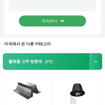
롤러 펜더
해저 펜더
부유 발포체 펜더
미국에서 온 다른 카테고리
STS 호스
플랫폼 고무 방현재
(77)
계류용 볼라드