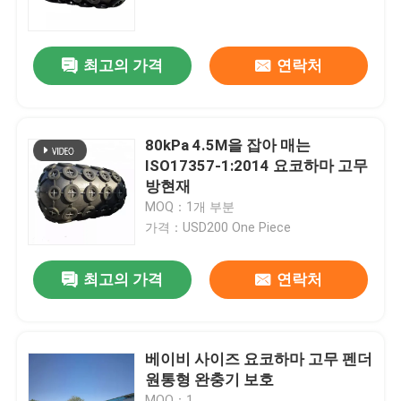
우리 에 관한 것
최고의 가격
연락처
공장 투어
80kPa 4.5M을 잡아 매는
품질 관리
ISO17357-1:2014 요코하마 고무
방현재
MOQ：1개 부분
인용 을 요청 하십시오
가격：USD200 One Piece
플랫폼 고무 방현재
최고의 가격
연락처
요코하마 고무 방현재
베이비 사이즈 요코하마 고무 펜더
원통형 완충기 보호
공기 고무 방현재
MOQ：1