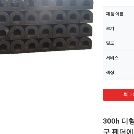
제품 이름
크기
밀도
서비스
색상
최고
300h 
구 펜더에