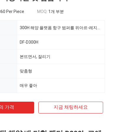
60 Per Piece
MOQ:
1개 부분
300H 해양 플랫폼 항구 범퍼를 위아르-레지스팅 디형 고무 방현재 흑색 컬러
DF-D300H
본뜨면서, 잘리기
맞춤형
매우 좋아
의 가격
지금 채팅하세요