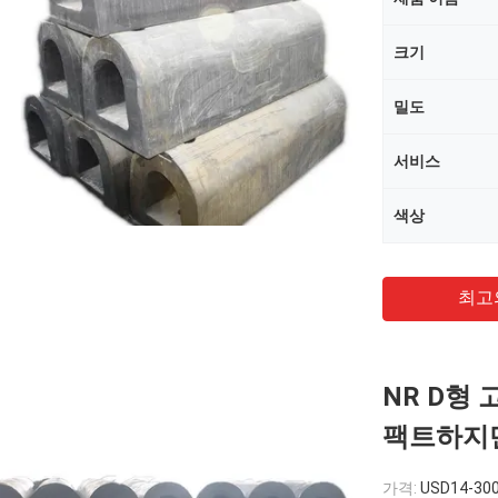
크기
밀도
서비스
색상
최고
NR D형 
팩트하지
가격:
USD14-300