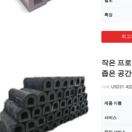
밀도
특징
최고
작은 프로
좁은 공간
가격:
USD31-420
제품 이름
서비스