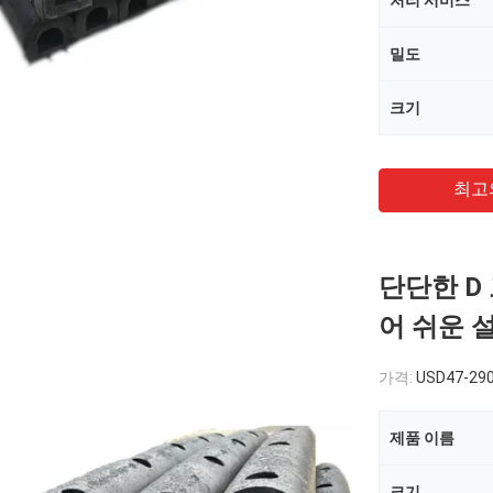
처리 서비스
밀도
크기
최고
단단한 D
어 쉬운 
가격:
USD47-290
제품 이름
크기