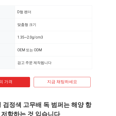
D형 펜더
맞춤형 크기
1.35~2.0g/cm3
OEM 또는 ODM
검고 주문 제작됩니다
의 가격
지금 채팅하세요
디형 검정색 고무배 독 범퍼는 해양 항
 저항하는 것 입습니다