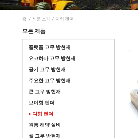
홈
/
제품 소개
/
디형 펜더
모든 제품
플랫폼 고무 방현재
요코하마 고무 방현재
공기 고무 방현재
주요한 고무 방현재
콘 고무 방현재
브이형 펜더
디형 펜더
원통 해양 설비
셀 고무 방현재