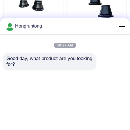
600H 코너 충격 펜더 가
1100h 콩형 해상 펜더
Hongruntong
벼운 내구성 고무 설치
넓은 접촉 얼굴 에너지
가 쉽다
효율성 부식 저항성
10:27 AM
최고의 가격
최고의 가격
Good day, what product are you looking 
for?
연락처
연락처
더 많은 것을 전망하십시
오
홈
사이트맵
연락처
Desktop Site
사이트맵
Privacy Policy