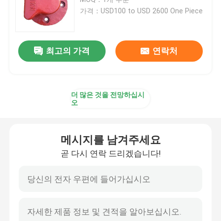
가격：USD100 to USD 2600 One Piece
주요한 고무 방현재
최고의 가격
연락처
콘 고무 방현재
브이형 펜더
더 많은 것을 전망하십시
오
디형 펜더
메시지를 남겨주세요
원통 해양 설비
곧 다시 연락 드리겠습니다!
셀 고무 방현재
터그 보트 펜더