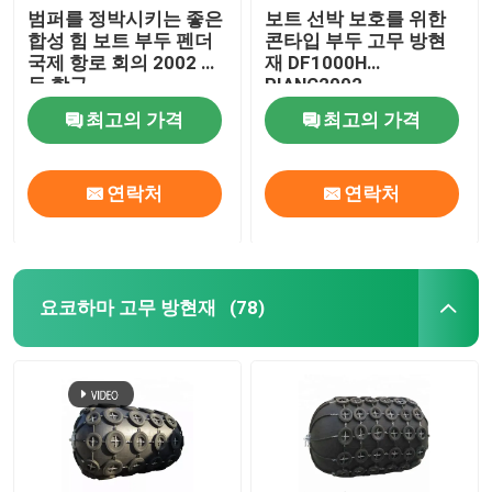
범퍼를 정박시키는 좋은
보트 선박 보호를 위한
합성 힘 보트 부두 펜더
콘타입 부두 고무 방현
국제 항로 회의 2002 부
재 DF1000H
두 항구
PIANC2002
최고의 가격
최고의 가격
연락처
연락처
요코하마 고무 방현재
(78)