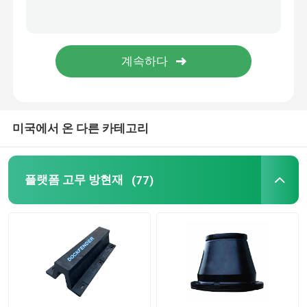
롤러 펜더
해저 펜더
부유 발포체 펜더
미국에서 온 다른 카테고리
STS 호스
플랫폼 고무 방현재
(77)
계류용 볼라드