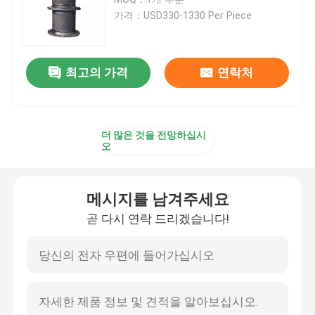
가격：USD330-1330 Per Piece
주요한 고무 방현재
최고의 가격
연락처
콘 고무 방현재
브이형 펜더
더 많은 것을 전망하십시
오
디형 펜더
메시지를 남겨주세요
원통 해양 설비
곧 다시 연락 드리겠습니다!
셀 고무 방현재
터그 보트 펜더