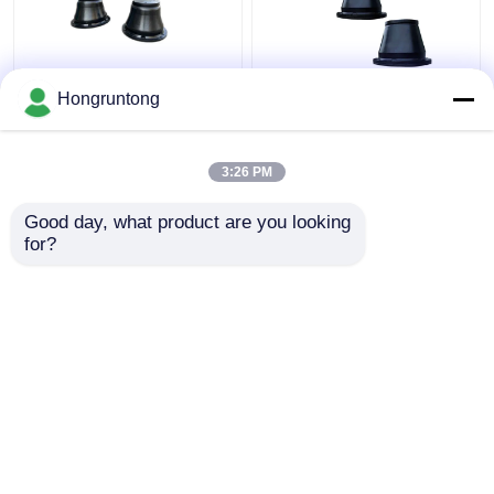
600H 코너 충격 펜더 가
1100h 콩형 해상 펜더
Hongruntong
벼운 내구성 고무 설치
넓은 접촉 얼굴 에너지
가 쉽다
효율성 부식 저항성
3:26 PM
최고의 가격
최고의 가격
Good day, what product are you looking 
for?
연락처
연락처
더 많은 것을 전망하십시
오
홈
사이트맵
연락처
Desktop Site
사이트맵
Privacy Policy