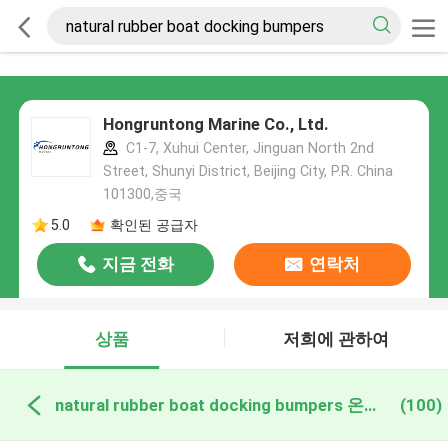
Hongruntong Marine Co., Ltd.
C1-7, Xuhui Center, Jinguan North 2nd
Street, Shunyi District, Beijing City, P.R. China
101300,중국
5.0
확인된 공급자
지금 전화
연락처
상품
저희에 관하여
natural rubber boat docking bumpers 온라인 제조
(100)