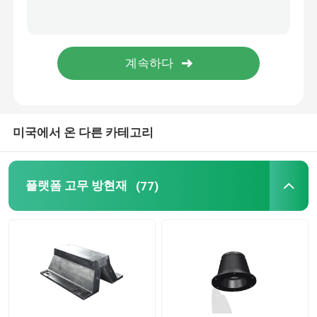
롤러 펜더
해저 펜더
부유 발포체 펜더
미국에서 온 다른 카테고리
STS 호스
플랫폼 고무 방현재
(77)
계류용 볼라드