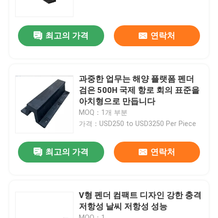
우리 에 관한 것
최고의 가격
연락처
공장 투어
과중한 업무는 해양 플랫폼 펜더
품질 관리
검은 500H 국제 항로 회의 표준을
아치형으로 만듭니다
MOQ：1개 부분
인용 을 요청 하십시오
가격：USD250 to USD3250 Per Piece
플랫폼 고무 방현재
최고의 가격
연락처
요코하마 고무 방현재
V형 펜더 컴팩트 디자인 강한 충격
저항성 날씨 저항성 성능
공기 고무 방현재
MOQ：1