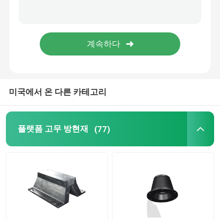
롤러 펜더
해저 펜더
부유 발포체 펜더
미국에서 온 다른 카테고리
STS 호스
플랫폼 고무 방현재
(77)
계류용 볼라드