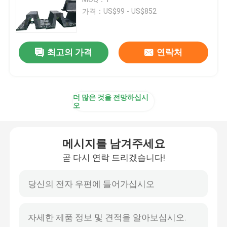
가격：US$99 - US$852
주요한 고무 방현재
최고의 가격
연락처
콘 고무 방현재
브이형 펜더
더 많은 것을 전망하십시
오
디형 펜더
메시지를 남겨주세요
원통 해양 설비
곧 다시 연락 드리겠습니다!
셀 고무 방현재
터그 보트 펜더