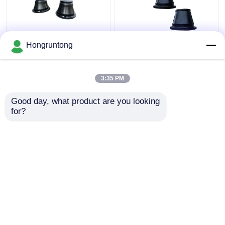
600H 코너 충격 펜더 가
1100h 콩형 해상 펜더
Hongruntong
벼운 내구성 고무 설치
넓은 접촉 얼굴 에너지
가 쉽다
효율성 부식 저항성
3:35 PM
최고의 가격
최고의 가격
Good day, what product are you looking 
for?
연락처
연락처
더 많은 것을 전망하십시
오
홈
사이트맵
연락처
Desktop Site
사이트맵
Privacy Policy