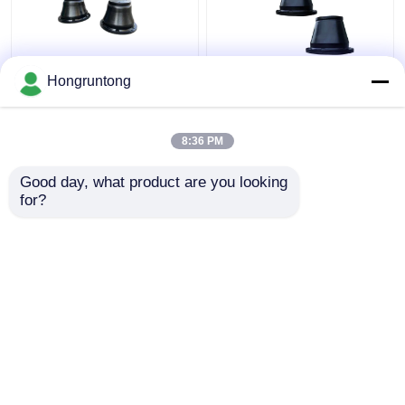
600H 코너 충격 펜더 가
1100h 콩형 해상 펜더
Hongruntong
벼운 내구성 고무 설치
넓은 접촉 얼굴 에너지
가 쉽다
효율성 부식 저항성
8:36 PM
최고의 가격
최고의 가격
Good day, what product are you looking 
for?
연락처
연락처
더 많은 것을 전망하십시
오
홈
사이트맵
연락처
Desktop Site
사이트맵
Privacy Policy