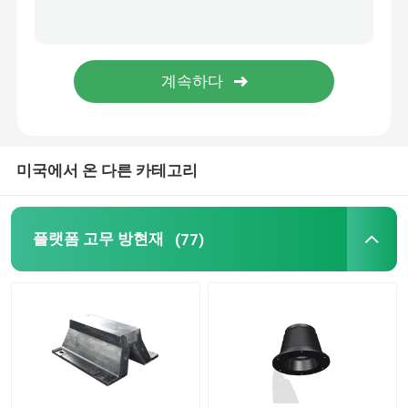
롤러 펜더
해저 펜더
부유 발포체 펜더
미국에서 온 다른 카테고리
STS 호스
플랫폼 고무 방현재
(77)
계류용 볼라드