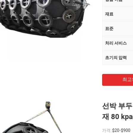
재료
표준
처리 서비스
초기의 압력
최고
선박 부두
재 80 k
가격:
$20-$900