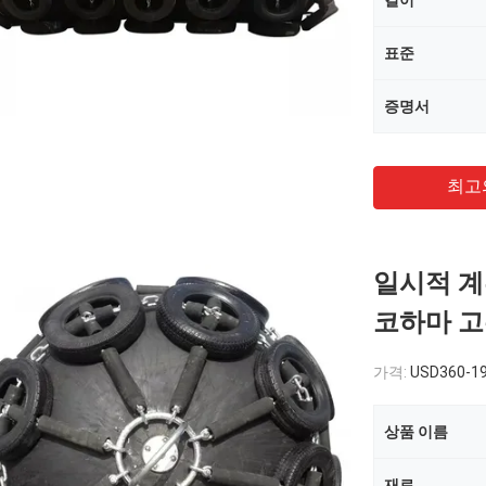
길이
표준
증명서
최고
일시적 계류
코하마 고
가격:
USD360-19
상품 이름
재료