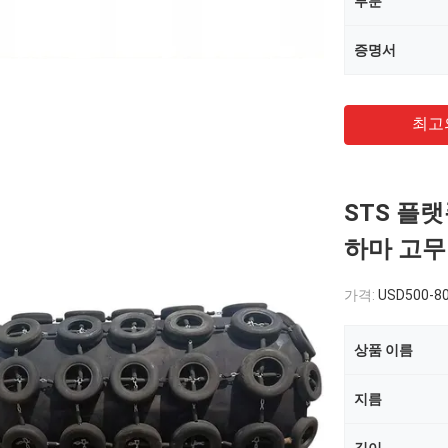
부분
증명서
최고
STS 플
하마 고무
가격:
USD500-80
상품 이름
지름