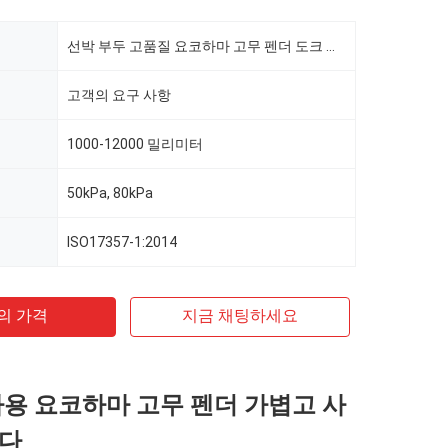
선박 부두 고품질 요코하마 고무 펜더 도크 보호 공압 풍선 해양
고객의 요구 사항
1000-12000 밀리미터
50kPa, 80kPa
ISO17357-1:2014
의 가격
지금 채팅하세요
사용 요코하마 고무 펜더 가볍고 사
쉽다