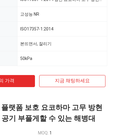
고성능 NR
ISO17357-1:2014
본뜨면서, 잘리기
50kPa
의 가격
지금 채팅하세요
 플랫폼 보호 요코하마 고무 방현
pa 공기 부풀게할 수 있는 해병대
MOQ:
1