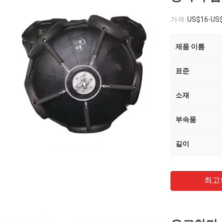
가격:
US$16-US
제품 이름
표준
소재
부속품
길이
최고