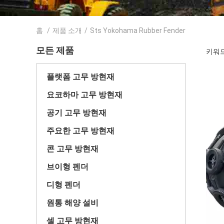
홈
/
제품 소개
/
Sts Yokohama Rubber Fender
모든 제품
키워드 
플랫폼 고무 방현재
요코하마 고무 방현재
공기 고무 방현재
주요한 고무 방현재
콘 고무 방현재
브이형 펜더
디형 펜더
원통 해양 설비
셀 고무 방현재