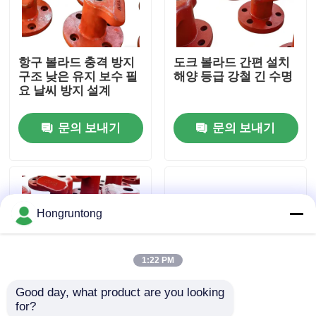
우리 에 관한 것
항구 볼라드 충격 방지
도크 볼라드 간편 설치
구조 낮은 유지 보수 필
해양 등급 강철 긴 수명
공장 투어
요 날씨 방지 설계
문의 보내기
문의 보내기
품질 관리
인용 을 요청 하십시오
Hongruntong
플랫폼 고무 방현재
1:22 PM
요코하마 고무 방현재
Good day, what product are you looking 
for?
공기 고무 방현재
계류 말뚝 헤비 듀티 내
워프 볼러드 극도의 내