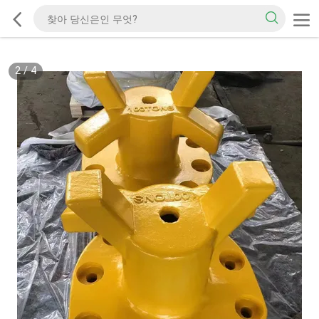
2
/
4