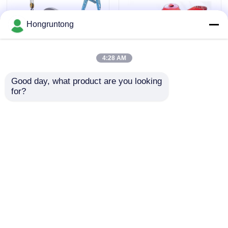
롤러 펜더
Hongruntong
해저 펜더
4:28 AM
Good day, what product are you looking 
부유 발포체 펜더
for?
포트 고무 펜더 중량 구조 안
해상 장비 고온 에 내성이 가
정성 성능 설치가 쉽다
벼우면서도 견고하다 비용
효율성
STS 호스
문의 보내기
문의 보내기
계류용 볼라드
홈
사이트맵
연락처
Desktop Site
사이트맵
Privacy Policy