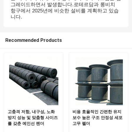
그레이드하면서 발생합니다.로테르담과 롱비치
항구에서 2025년에 비슷한 설비를 계획하고 있습
우리 에 관한 것
니다.
공장 투어
Recommended Products
품질 관리
인용 을 요청 하십시오
플랫폼 고무 방현재
요코하마 고무 방현재
고충격 저항, 내구성, 노화
비용 효율적인 간편한 유지
방지 성능 및 맞춤형 사이즈
보수 높은 구조 안정성 세포
를 갖춘 예인선 펜더
고무 펠더
공기 고무 방현재