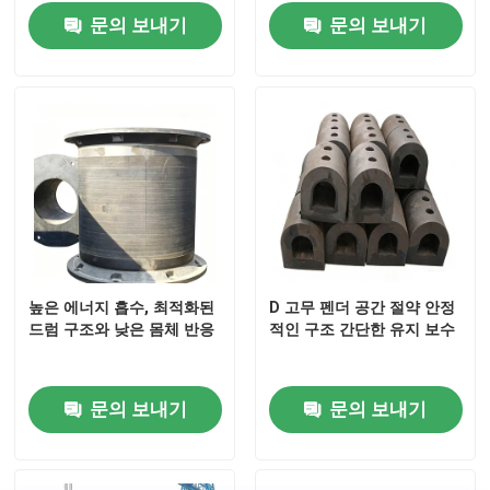
문의 보내기
문의 보내기
주요한 고무 방현재
콘 고무 방현재
브이형 펜더
디형 펜더
높은 에너지 흡수, 최적화된
D 고무 펜더 공간 절약 안정
드럼 구조와 낮은 몸체 반응
적인 구조 간단한 유지 보수
원통 해양 설비
셀 고무 방현재
문의 보내기
문의 보내기
터그 보트 펜더