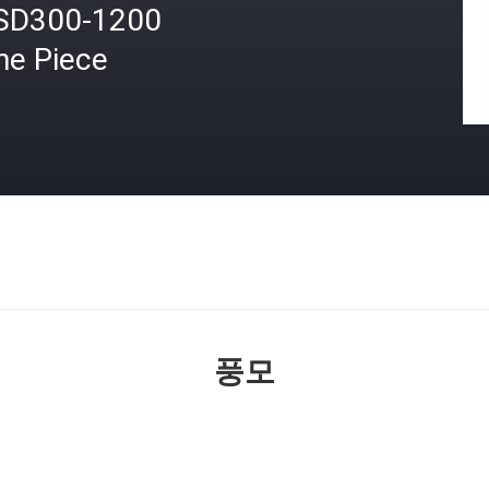
SD300-1200
ne Piece
격
풍모