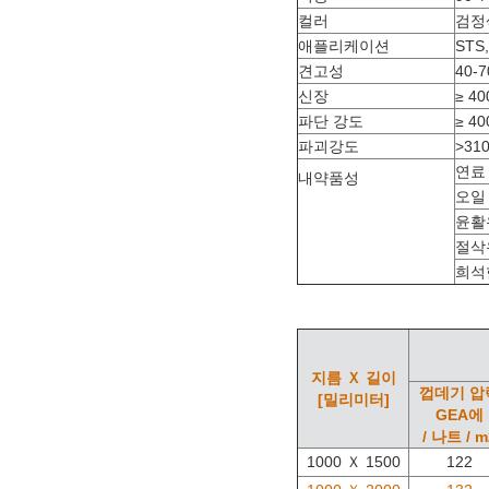
컬러
검정
애플리케이션
STS
견고성
40-
신장
≥ 40
파단 강도
≥ 40
파괴강도
>31
연료 
내약품성
오일 
윤활
절삭
희석한
지름 Ｘ 길이
껍데기 압
[밀리미터]
GEA에
/ 나트 / m
1000 Ｘ 1500
122