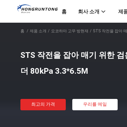
홈
회사 소개
제품
홈
/
제품 소개
/
요코하마 고무 방현재
/
STS 작전을 잡아 매
STS 작전을 잡아 매기 위한 
더 80kPa 3.3*6.5M
최고의 가격
우리를 메일