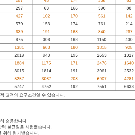
257
45
174
338
63
297
63
166
390
88
427
102
170
561
142
579
153
174
761
214
639
191
168
840
267
875
308
168
1150
430
1381
663
180
1815
925
2019
943
195
2653
1317
1884
1175
171
2476
1640
3015
1814
191
3961
2532
5257
3067
208
6907
4281
5747
4752
192
7551
6633
추적 고객의 요구조건일 수 있습니다.
완전히 순응합니다.
 압력 불균일을 시험했습니다.
을 위해 평가받습니다.