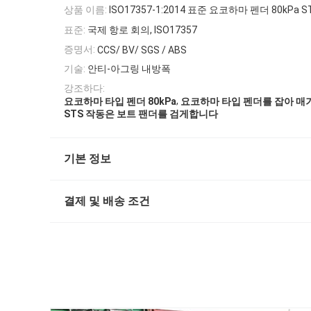
상품 이름:
ISO17357-1:2014 표준 요코하마 펜더 80kPa ST
표준:
국제 항로 회의, ISO17357
증명서:
CCS/ BV/ SGS / ABS
기술:
안티-아그링 내방폭
강조하다:
,
요코하마 타입 펜더 80kPa
요코하마 타입 펜더를 잡아 매
STS 작동은 보트 팬더를 검게합니다
기본 정보
결제 및 배송 조건