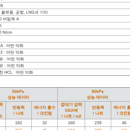
색
, 플랫폼, 공항, LNG과 기타
70 버팀목 A
0
0 N/cm
0
A : 어떤 악화
3 : 어떤 악화
유 : 어떤 악화
유 : 어떤 악화
 HCL : 어떤 악화
50kPa
80kPa
성능 데이터
성능 데이터
력
껍데기 압력
반동력
에너지 흡수
반동력
에너지 
GEA에
/ 나트
/ 크킨텀
/ 나트
/ 크킨
2
/ 나트 / m2
182
32
160
239
45