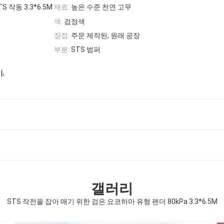
S 작동 3.3*6.5M
재료:
높은 수준 천연 고무
색:
검정색
장점:
주문 제작된, 원래 공장
부분:
STS 범퍼
,
기
갤러리
STS 작전을 잡아 매기 위한 검은 요코하마 유형 펜더 80kPa 3.3*6.5M