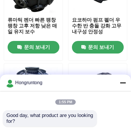
우리 에 관한 것
류마틱 펜더 빠른 팽창
요코하마 펌프 펠더 우
팽창 고후 저항 낮은 매
수한 반 충돌 강화 고무
일 유지 보수
내구성 안정성
공장 투어
문의 보내기
문의 보내기
품질 관리
인용 을 요청 하십시오
Hongruntong
플랫폼 고무 방현재
1:55 PM
요코하마 고무 방현재
Good day, what product are you looking 
for?
부풀이용 고무 펜더 높
Pneumatic Rubber
공기 고무 방현재
은 충격 흡수 우수한 해
Fender Lightweight