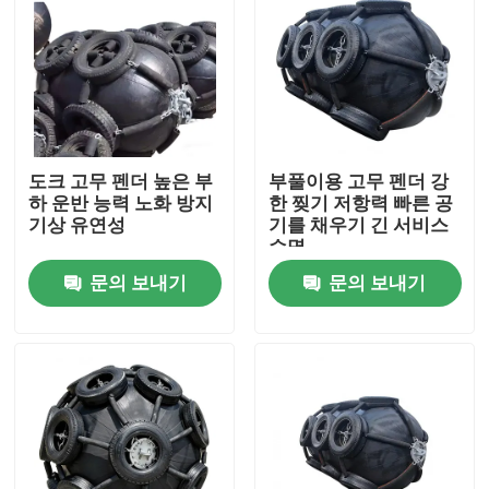
도크 고무 펜더 높은 부
부풀이용 고무 펜더 강
하 운반 능력 노화 방지
한 찢기 저항력 빠른 공
기상 유연성
기를 채우기 긴 서비스
수명
문의 보내기
문의 보내기
집
제품
비디오