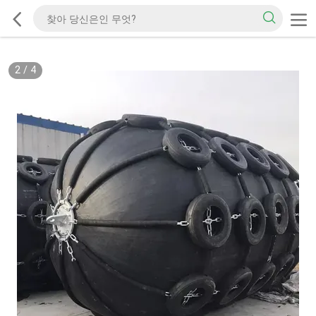
2
/
4