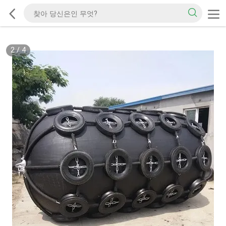
2
/
4