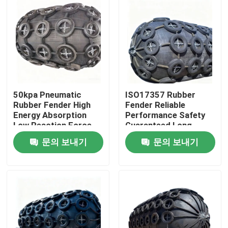
50kpa Pneumatic
ISO17357 Rubber
Rubber Fender High
Fender Reliable
Energy Absorption
Performance Safety
Low Reaction Force
Guaranteed Long
Durable Use
Service Life
문의 보내기
문의 보내기
집
제품
비디오