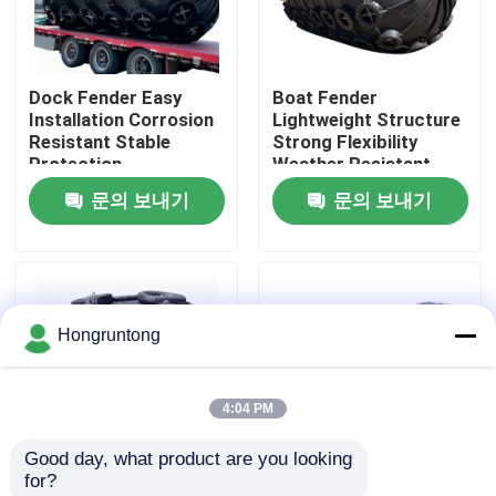
우리 에 관한 것
Dock Fender Easy
Boat Fender
Installation Corrosion
Lightweight Structure
공장 투어
Resistant Stable
Strong Flexibility
Protection
Weather Resistant
문의 보내기
문의 보내기
품질 관리
인용 을 요청 하십시오
Hongruntong
플랫폼 고무 방현재
4:04 PM
요코하마 고무 방현재
Good day, what product are you looking 
for?
공기 고무 방현재
Yokohama Rubber
0.8m 콤팩트 요코하마