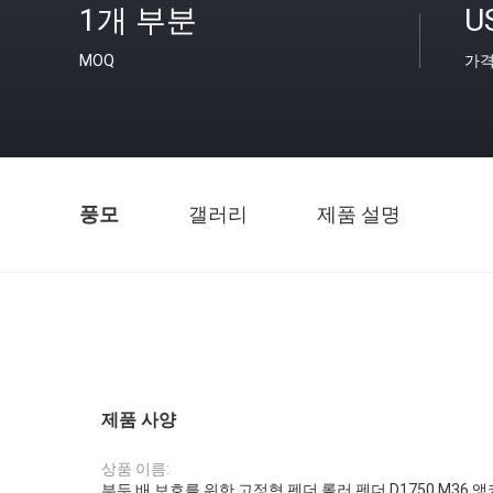
1개 부분
U
MOQ
가
풍모
갤러리
제품 설명
제품 사양
상품 이름:
부두 배 보호를 위한 고정형 펜더 롤러 펜더 D1750 M36 