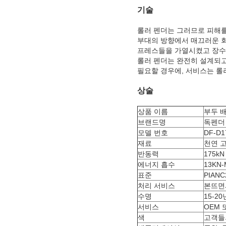
기술
롤러 펜더는 그러므로 피해를
부대의 방향에서 매끄러운 회
프레스들을 가열시켰고 장수
롤러 펜더는 완전히 설계되고
필요할 경우에, 서비스는 롤
상술
상품 이름
부두 배
브랜드명
독펜더
모델 번호
DF-D1
재료
천연 
반동력
175kN
에너지 흡수
13KN-
표준
PIANC
처리 서비스
본뜨면
수명
15-20
서비스
OEM 
색
고객들