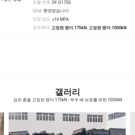
모델 번호:
DF-D1750
환영받습니다
OEM:
인장 강도:
≥16 MPA
,
강조하다:
고정된 펜더 175kN
고정된 펜더 1000kN
갤러리
검은 충돌 고정된 펜더 175kN - 부두 배 보호를 위한 1000kN