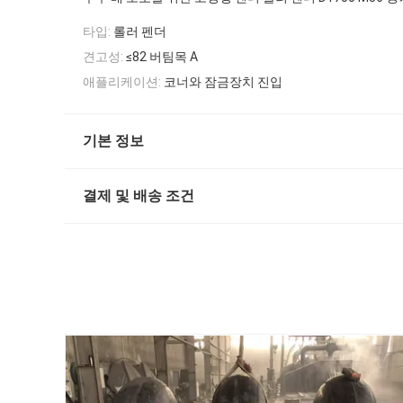
타입:
롤러 펜더
견고성:
≤82 버팀목 A
애플리케이션:
코너와 잠금장치 진입
기본 정보
결제 및 배송 조건