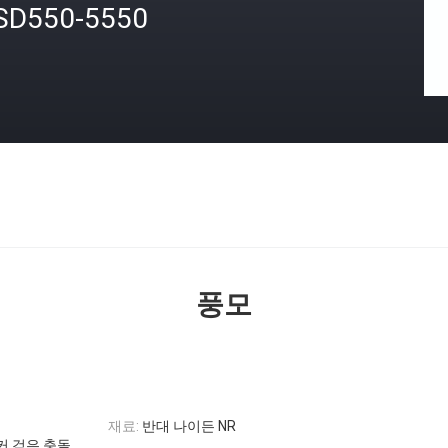
SD550-5550
격
풍모
재료:
반대 나이든 NR
앵커 검은 충돌