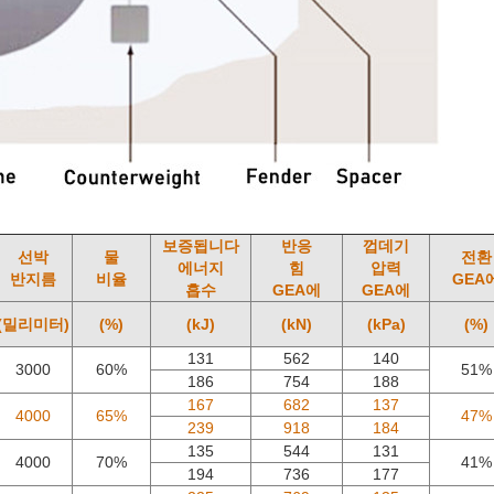
보증됩니다
반응
껍데기
선박
물
전환
에너지
힘
압력
반지름
비율
GEA
흡수
GEA에
GEA에
(밀리미터)
(%)
(kJ)
(kN)
(kPa)
(%)
131
562
140
3000
60%
51%
186
754
188
167
682
137
4000
65%
47%
239
918
184
135
544
131
4000
70%
41%
194
736
177