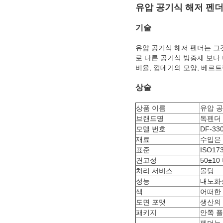
유압 공기식 해저 펜더 I
기술
유압 공기식 해저 펜더는 그
로 다른 공기식 방충재 보다
비율, 껍데기의 모양, 베르
상술
상품 이름
유압 공
브랜드명
독펜더
모델 번호
DF-33
재료
수입은
표준
ISO173
견고성
50±10
처리 서비스
몰딩
성능
내노화성
색
어떠한
도면 포맷
생산의
패키지
안쪽 플
펜더는 