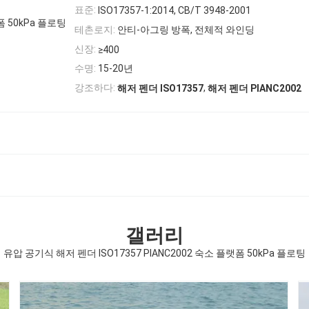
표준:
ISO17357-1:2014, CB/T 3948-2001
폼 50kPa 플로팅
테촌로지:
안티-아그링 방폭, 전체적 와인딩
신장:
≥400
수명:
15-20년
,
강조하다:
해저 펜더 ISO17357
해저 펜더 PIANC2002
갤러리
유압 공기식 해저 펜더 ISO17357 PIANC2002 숙소 플랫폼 50kPa 플로팅