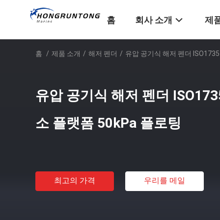
홈
회사 소개
제품
홈
/
제품 소개
/
해저 펜더
/
유압 공기식 해저 펜더 ISO17357
유압 공기식 해저 펜더 ISO1735
소 플랫폼 50kPa 플로팅
최고의 가격
우리를 메일