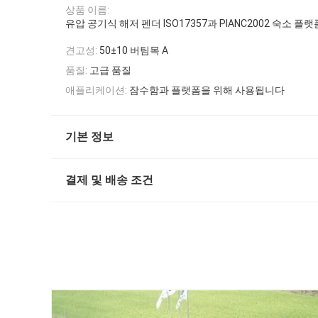
상품 이름:
유압 공기식 해저 펜더 ISO17357과 PIANC2002 숙소 플랫
견고성:
50±10 버팀목 A
품질:
고급 품질
애플리케이션:
잠수함과 플랫폼을 위해 사용됩니다
기본 정보
결제 및 배송 조건