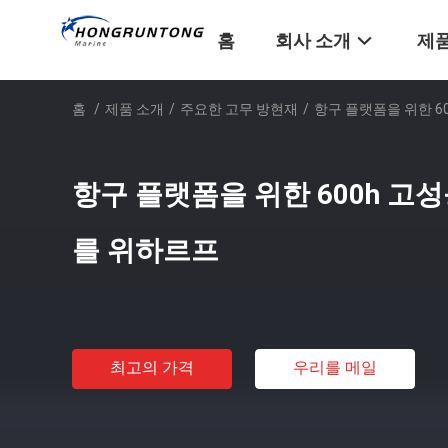
홈
회사 소개
제품
홈
/
제품 소개
/
주요한 고무 방현재
/
항구 플랫폼을 위한 6
항구 플랫폼을 위한 600h 고
를 위하르프
최고의 가격
우리를 메일