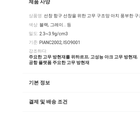
제품 사양
상품명:
선창 항구 선창을 위한 고무 구조망 아치 풍부한 구조
색상:
블랙, 그레이... 등
밀도:
2.3~3.9g/cm3
기준:
PIANC2002, ISO9001
강조하다:
,
,
주요한 고무 방현재를 위하르프
고성능 아크 고무 방현재
공항 플랫폼 주요한 고무 방현재
기본 정보
결제 및 배송 조건