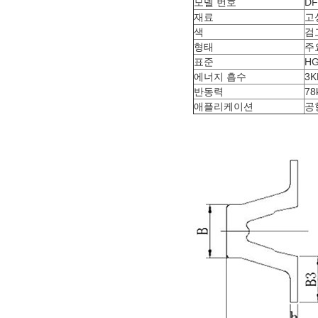
모델 번호
DF
재료
고
색
검
형태
주
표준
HG
에너지 흡수
3K
반동력
78
애플리케이션
공