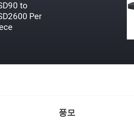
SD90 to
SD2600 Per
iece
격
풍모