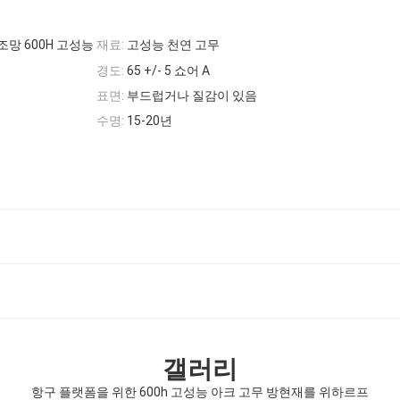
망 600H 고성능
재료:
고성능 천연 고무
경도:
65 +/- 5 쇼어 A
표면:
부드럽거나 질감이 있음
수명:
15-20년
갤러리
항구 플랫폼을 위한 600h 고성능 아크 고무 방현재를 위하르프