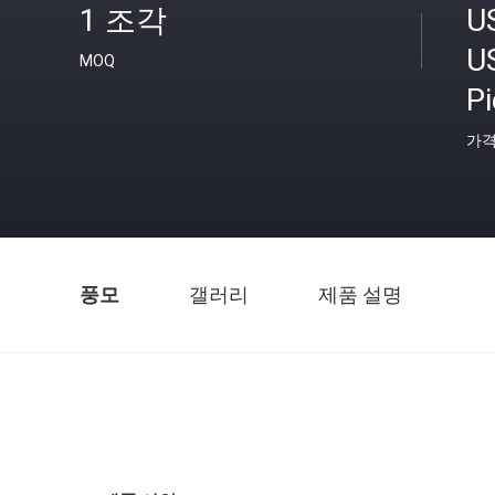
1 조각
U
U
MOQ
P
가
풍모
갤러리
제품 설명