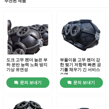
추천된 제품
도크 고무 펜더 높은 부
부풀이용 고무 펜더 강
하 운반 능력 노화 방지
한 찢기 저항력 빠른 공
기상 유연성
기를 채우기 긴 서비스
수명
집
문의 보내기
문의 보내기
제품
비디오