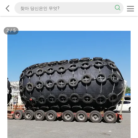
2
/
5