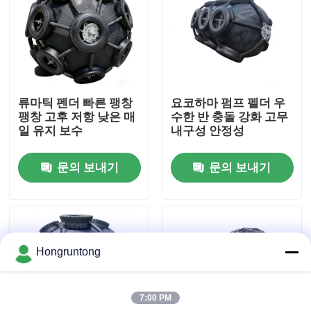
우리 에 관한 것
공장 투어
류마틱 펜더 빠른 팽창
요코하마 펌프 펠더 우
팽창 고후 저항 낮은 매
수한 반 충돌 강화 고무
품질 관리
일 유지 보수
내구성 안정성
문의 보내기
문의 보내기
인용 을 요청 하십시오
플랫폼 고무 방현재
Hongruntong
요코하마 고무 방현재
7:00 PM
공기 고무 방현재