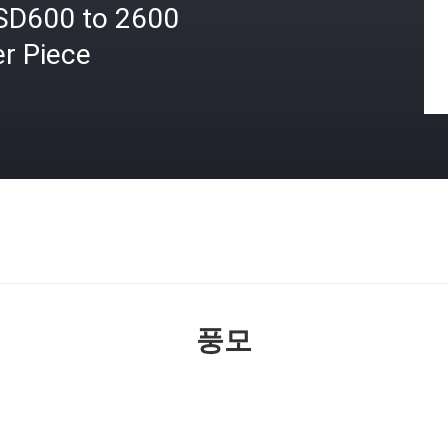
SD600 to 2600
r Piece
격
풍모