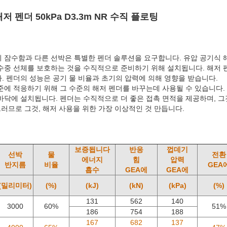
 펜더 50kPa D3.3m NR 수직 플로팅
 잠수함과 다른 선박은 특별한 펜더 솔루션을 요구합니다. 유압 공기식 
수중 선체를 보호하는 것을 수직적으로 준비하기 위해 설치됩니다.
해저 
. 펜더의 성능은 공기 물 비율과 초기의 압력에 의해 영향을 받습니다.
준에 적응하기 위해 그 수준의 해저 펜더를 바꾸는데 사용될 수 있습니다
바닥에 설치됩니다.
펜더는 수직적으로 더 좋은 접촉 면적을 제공하며, 그
그러므로 그것, 해저 사용을 위한 가장 이상적인 것 만듭니다.
보증됩니다
반응
껍데기
선박
물
전환
에너지
힘
압력
반지름
비율
GEA
흡수
GEA에
GEA에
(밀리미터)
(%)
(kJ)
(kN)
(kPa)
(%)
131
562
140
3000
60%
51%
186
754
188
167
682
137