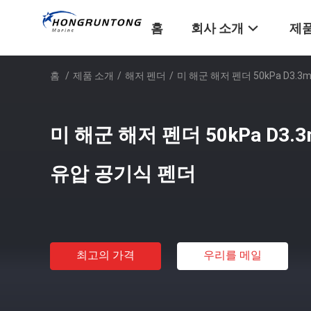
홈
회사 소개
제품
홈
/
제품 소개
/
해저 펜더
/
미 해군 해저 펜더 50kPa D3.
미 해군 해저 펜더 50kPa D3.
유압 공기식 펜더
최고의 가격
우리를 메일