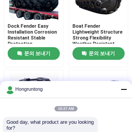
우리 에 관한 것
Dock Fender Easy
Boat Fender
Installation Corrosion
Lightweight Structure
공장 투어
Resistant Stable
Strong Flexibility
Protection
Weather Resistant
문의 보내기
문의 보내기
품질 관리
인용 을 요청 하십시오
Hongruntong
플랫폼 고무 방현재
10:27 AM
요코하마 고무 방현재
Good day, what product are you looking 
for?
공기 고무 방현재
Yokohama Rubber
0.8m 콤팩트 요코하마