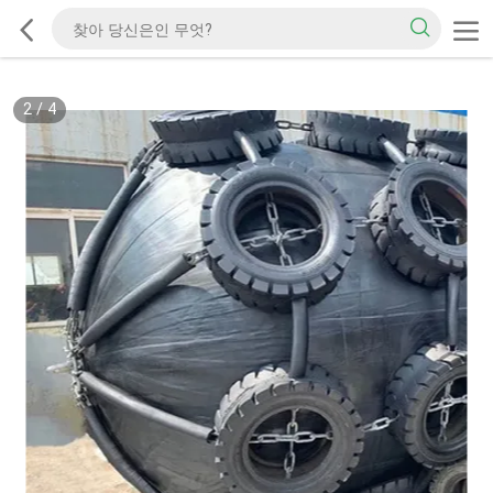
2
/
4