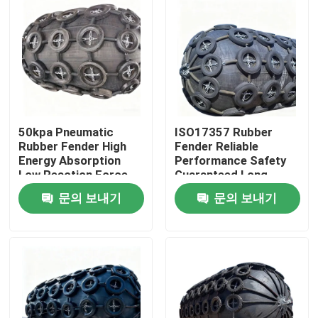
50kpa Pneumatic
ISO17357 Rubber
Rubber Fender High
Fender Reliable
Energy Absorption
Performance Safety
Low Reaction Force
Guaranteed Long
Durable Use
Service Life
문의 보내기
문의 보내기
집
제품
비디오