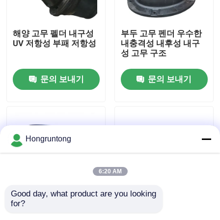
우리 에 관한 것
해양 고무 펠더 내구성
부두 고무 펜더 우수한
UV 저항성 부패 저항성
내충격성 내후성 내구
성 고무 구조
공장 투어
문의 보내기
문의 보내기
품질 관리
인용 을 요청 하십시오
Hongruntong
플랫폼 고무 방현재
6:20 AM
요코하마 고무 방현재
Good day, what product are you looking 
for?
콘 고무 펜더 높은 에너
해양 펜더 고에너지 흡
공기 고무 방현재
지 흡수 낮은 반력 긴 수
수 부식 방지 재료 UV