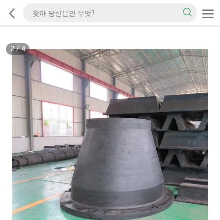
2
/
4