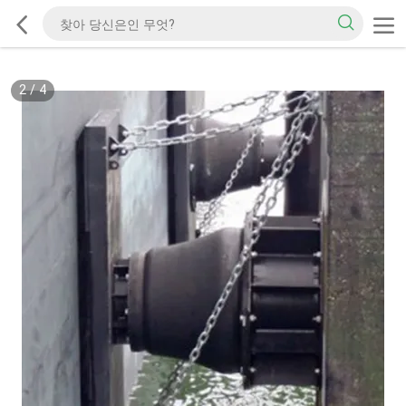
2
/
4