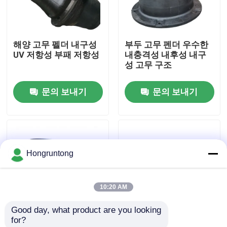
우리 에 관한 것
해양 고무 펠더 내구성
부두 고무 펜더 우수한
UV 저항성 부패 저항성
내충격성 내후성 내구
공장 투어
성 고무 구조
문의 보내기
문의 보내기
품질 관리
인용 을 요청 하십시오
Hongruntong
플랫폼 고무 방현재
10:20 AM
요코하마 고무 방현재
Good day, what product are you looking 
for?
공기 고무 방현재
콘 고무 펜더 높은 에너
해양 펜더 고에너지 흡