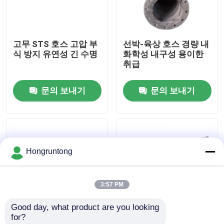
우리 에 관한 것
고무 STS 호스 고압 부
선박-육상 호스 경량 내
식 방지 유연성 긴 수명
화학성 내구성 용이한
공장 투어
취급
문의 보내기
문의 보내기
품질 관리
인용 을 요청 하십시오
Hongruntong
플랫폼 고무 방현재
3:57 PM
요코하마 고무 방현재
Good day, what product are you looking 
for?
공기 고무 방현재
해양 전송 튜브 열 저항
수중 STS 튜브 내부 고