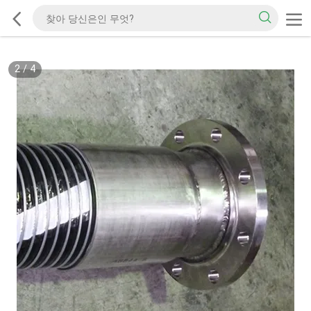
2
/
4