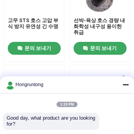
우리 에 관한 것
고무 STS 호스 고압 부
선박-육상 호스 경량 내
식 방지 유연성 긴 수명
화학성 내구성 용이한
취급
공장 투어
문의 보내기
문의 보내기
품질 관리
인용 을 요청 하십시오
Hongruntong
플랫폼 고무 방현재
1:19 PM
요코하마 고무 방현재
Good day, what product are you looking 
for?
해양 전송 튜브 열 저항
수중 STS 튜브 내부 고
공기 고무 방현재
안전 전송 강한 구조 유
무 저항 증가 압력