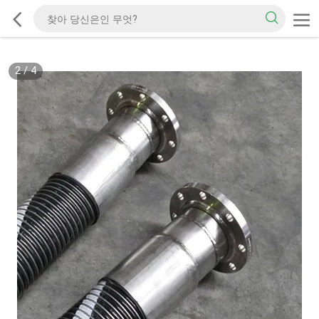
2
/
4