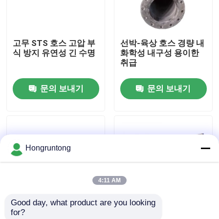
우리 에 관한 것
고무 STS 호스 고압 부
선박-육상 호스 경량 내
식 방지 유연성 긴 수명
화학성 내구성 용이한
공장 투어
취급
문의 보내기
문의 보내기
품질 관리
인용 을 요청 하십시오
Hongruntong
플랫폼 고무 방현재
4:11 AM
요코하마 고무 방현재
Good day, what product are you looking 
for?
공기 고무 방현재
해양 전송 튜브 열 저항
수중 STS 튜브 내부 고