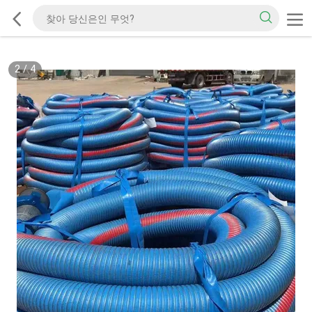
2
/
4